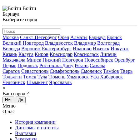
Войти
Барнаул
Выберите город
Москва
Санкт-Петербург
Орел
Алматы
Барнаул
Брянск
Великий Новгород
Владивосток
Владимир
Волгоград
Вологда
Воронеж
Екатеринбург
Иваново
Ижевск
Иркутск
Казань
Калуга
Киров
Краснодар
Красноярск
Липецк
Махачкала
Минск
Нижний Новгород
Новосибирск
Оренбург
Пермь
Подольск
Ростов-на-Дону
Рязань
Самара
Саратов
Севастополь
Симферополь
Смоленск
Тамбов
Тверь
Тольятти
Томск
Тула
Тюмень
Ульяновск
Уфа
Хабаровск
Челябинск
Шымкент
Ярославль
×
Ваш город
?
Нет
Да
Меню
О нас
История компании
Дипломы и патенты
Выставки
Заказчики