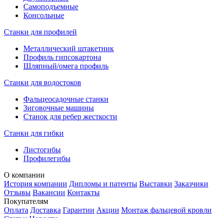
Самоподъемные
Консольные
Станки для профилей
Металлический штакетник
Профиль гипсокартона
Шляпный/омега профиль
Станки для водостоков
Фальцеосадочные станки
Зиговочные машины
Станок для ребер жесткости
Станки для гибки
Листогибы
Профилегибы
О компании
История компании
Дипломы и патенты
Выставки
Заказчики
Отзывы
Вакансии
Контакты
Покупателям
Оплата
Доставка
Гарантии
Акции
Монтаж фальцевой кровли