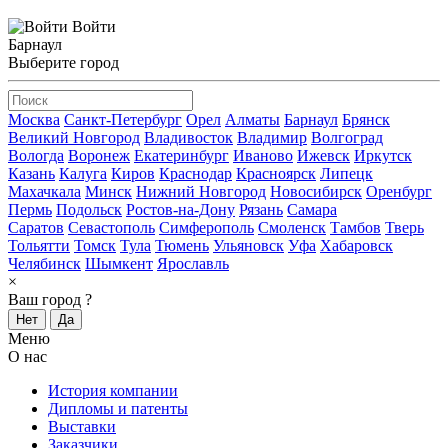
Войти
Барнаул
Выберите город
Москва
Санкт-Петербург
Орел
Алматы
Барнаул
Брянск
Великий Новгород
Владивосток
Владимир
Волгоград
Вологда
Воронеж
Екатеринбург
Иваново
Ижевск
Иркутск
Казань
Калуга
Киров
Краснодар
Красноярск
Липецк
Махачкала
Минск
Нижний Новгород
Новосибирск
Оренбург
Пермь
Подольск
Ростов-на-Дону
Рязань
Самара
Саратов
Севастополь
Симферополь
Смоленск
Тамбов
Тверь
Тольятти
Томск
Тула
Тюмень
Ульяновск
Уфа
Хабаровск
Челябинск
Шымкент
Ярославль
×
Ваш город
?
Нет
Да
Меню
О нас
История компании
Дипломы и патенты
Выставки
Заказчики