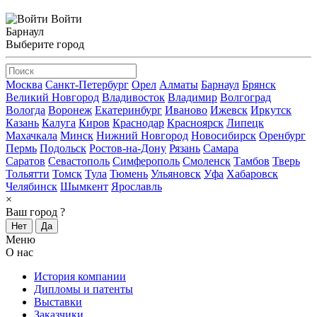
Войти
Барнаул
Выберите город
Москва
Санкт-Петербург
Орел
Алматы
Барнаул
Брянск
Великий Новгород
Владивосток
Владимир
Волгоград
Вологда
Воронеж
Екатеринбург
Иваново
Ижевск
Иркутск
Казань
Калуга
Киров
Краснодар
Красноярск
Липецк
Махачкала
Минск
Нижний Новгород
Новосибирск
Оренбург
Пермь
Подольск
Ростов-на-Дону
Рязань
Самара
Саратов
Севастополь
Симферополь
Смоленск
Тамбов
Тверь
Тольятти
Томск
Тула
Тюмень
Ульяновск
Уфа
Хабаровск
Челябинск
Шымкент
Ярославль
×
Ваш город
?
Нет
Да
Меню
О нас
История компании
Дипломы и патенты
Выставки
Заказчики