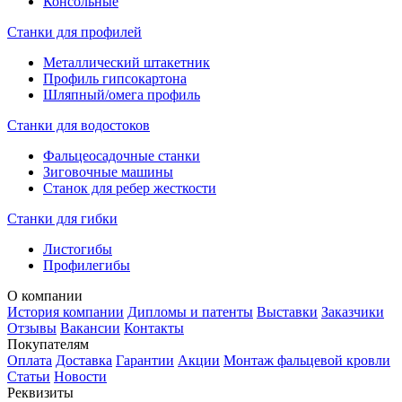
Консольные
Станки для профилей
Металлический штакетник
Профиль гипсокартона
Шляпный/омега профиль
Станки для водостоков
Фальцеосадочные станки
Зиговочные машины
Станок для ребер жесткости
Станки для гибки
Листогибы
Профилегибы
О компании
История компании
Дипломы и патенты
Выставки
Заказчики
Отзывы
Вакансии
Контакты
Покупателям
Оплата
Доставка
Гарантии
Акции
Монтаж фальцевой кровли
Статьи
Новости
Реквизиты