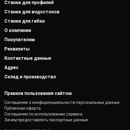
Станки для профилей
Станки для водостоков
Станки для гибки
О компании
Покупателям
История компании
Дипломы и патенты
Реквизиты
Оплата
Выставки
Доставка
Заказчики
Контактные данные
АО «Райффайзенбанк»
Гарантии
Отзывы
г. Москва
Акции
Адрес
+7 (800) 333-41-10
Вакансии
Р/с: 40702810000000001118
Монтаж фальцевой кровли
info@mobiprof.ru
Контакты
К/с: 30101810200000000700
Склад и производство
Барнаул, улица Матросова, 9Б/3
Статьи
График работы:
БИК: 044525700 ИНН: 7725850431
Новости
Пн.-Пт.: с 9:00 до 17:00
142103, г. Подольск, ул. Рощинская, д. 22
КПП: 775101001
ОКПО: 40276717
Правила пользования сайтом
Соглашение о конфиденциальности персональных данных
Публичная оферта
Соглашение по использованию сервиса
Зачем предоставлять паспортные данные