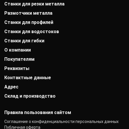
Станки для резки металла
Размотчики металла
Станки для профилей
Станки для водостоков
Станки для гибки
О компании
Покупателям
История компании
Дипломы и патенты
Реквизиты
Оплата
Выставки
Доставка
Заказчики
Контактные данные
АО «Райффайзенбанк»
Гарантии
Отзывы
г. Москва
Акции
Адрес
+7 (800) 333-41-10
Вакансии
Р/с: 40702810000000001118
Монтаж фальцевой кровли
info@mobiprof.ru
Контакты
К/с: 30101810200000000700
Склад и производство
Барнаул, улица Матросова, 9Б/3
Статьи
График работы:
БИК: 044525700 ИНН: 7725850431
Новости
Пн.-Пт.: с 9:00 до 17:00
142103, г. Подольск, ул. Рощинская, д. 22
КПП: 775101001
ОКПО: 40276717
Правила пользования сайтом
Соглашение о конфиденциальности персональных данных
Публичная оферта