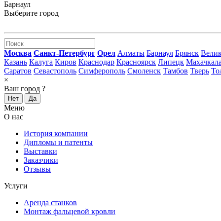
Барнаул
Выберите город
Москва
Санкт-Петербург
Орел
Алматы
Барнаул
Брянск
Вели
Казань
Калуга
Киров
Краснодар
Красноярск
Липецк
Махачкал
Саратов
Севастополь
Симферополь
Смоленск
Тамбов
Тверь
То
×
Ваш город
?
Нет
Да
Меню
О нас
История компании
Дипломы и патенты
Выставки
Заказчики
Отзывы
Услуги
Аренда станков
Монтаж фальцевой кровли