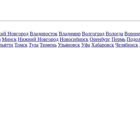
кий Новгород
Владивосток
Владимир
Волгоград
Вологда
Ворон
а
Минск
Нижний Новгород
Новосибирск
Оренбург
Пермь
Подол
льятти
Томск
Тула
Тюмень
Ульяновск
Уфа
Хабаровск
Челябинск