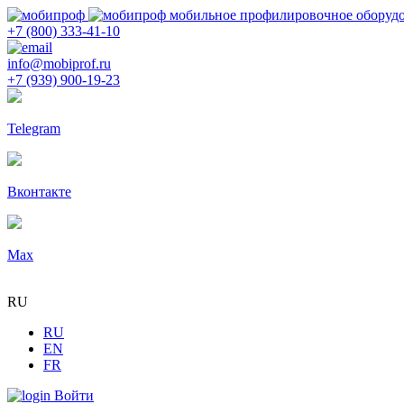
мобильное профилировочное оборуд
+7 (800) 333-41-10
info@mobiprof.ru
+7 (939) 900-19-23
Telegram
Вконтакте
Max
RU
RU
EN
FR
Войти