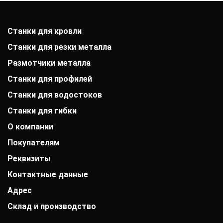
Станки для кровли
Станки для резки металла
Размотчики металла
Станки для профилей
Станки для водостоков
Станки для гибки
О компании
Покупателям
История компании
Дипломы и патенты
Реквизиты
Оплата
Выставки
Доставка
Заказчики
Контактные данные
АО «Райффайзенбанк»
Гарантии
Отзывы
г. Москва
Акции
Адрес
+7 (800) 333-41-10
Вакансии
Р/с: 40702810000000001118
Монтаж фальцевой кровли
info@mobiprof.ru
Контакты
К/с: 30101810200000000700
Склад и производство
Барнаул, улица Матросова, 9Б/3
Статьи
График работы:
БИК: 044525700 ИНН: 7725850431
Новости
Пн.-Пт.: с 9:00 до 17:00
142103, г. Подольск, ул. Рощинская, д. 22