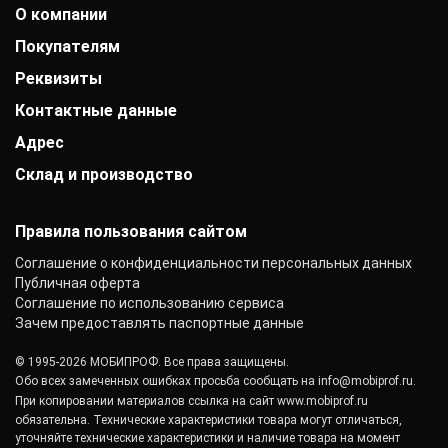
О компании
Покупателям
История компании
Дипломы и патенты
Реквизиты
Оплата
Выставки
Доставка
Заказчики
Контактные данные
АО «Райффайзенбанк»
Гарантии
Отзывы
г. Москва
Акции
Адрес
+7 (800) 333-41-10
Вакансии
Р/с: 40702810000000001118
Монтаж фальцевой кровли
info@mobiprof.ru
Контакты
К/с: 30101810200000000700
Склад и производство
Барнаул, улица Матросова, 9Б/3
Статьи
График работы:
БИК: 044525700 ИНН: 7725850431
Новости
Пн.-Пт.: с 9:00 до 17:00
142103, г. Подольск, ул. Рощинская, д. 22
КПП: 775101001
ОКПО: 40276717
Правила пользования сайтом
Соглашение о конфиденциальности персональных данных
Публичная оферта
Соглашение по использованию сервиса
Зачем предоставлять паспортные данные
© 1995-2026 МОБИПРОФ. Все права защищены.
Обо всех замеченных ошибках просьба сообщать на
info@mobiprof.ru
.
При копировании материалов ссылка на сайт
www.mobiprof.ru
обязательна. Технические характеристики товара могут отличаться,
уточняйте технические характеристики и наличие товара на момент