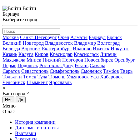
Войти
Барнаул
Выберите город
Москва
Санкт-Петербург
Орел
Алматы
Барнаул
Брянск
Великий Новгород
Владивосток
Владимир
Волгоград
Вологда
Воронеж
Екатеринбург
Иваново
Ижевск
Иркутск
Казань
Калуга
Киров
Краснодар
Красноярск
Липецк
Махачкала
Минск
Нижний Новгород
Новосибирск
Оренбург
Пермь
Подольск
Ростов-на-Дону
Рязань
Самара
Саратов
Севастополь
Симферополь
Смоленск
Тамбов
Тверь
Тольятти
Томск
Тула
Тюмень
Ульяновск
Уфа
Хабаровск
Челябинск
Шымкент
Ярославль
×
Ваш город
?
Нет
Да
Меню
О нас
История компании
Дипломы и патенты
Выставки
Заказчики