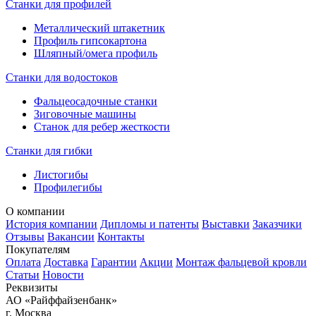
Станки для профилей
Металлический штакетник
Профиль гипсокартона
Шляпный/омега профиль
Станки для водостоков
Фальцеосадочные станки
Зиговочные машины
Станок для ребер жесткости
Станки для гибки
Листогибы
Профилегибы
О компании
История компании
Дипломы и патенты
Выставки
Заказчики
Отзывы
Вакансии
Контакты
Покупателям
Оплата
Доставка
Гарантии
Акции
Монтаж фальцевой кровли
Статьи
Новости
Реквизиты
АО «Райффайзенбанк»
г. Москва