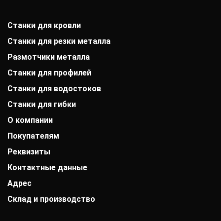
Станки для кровли
Станки для резки металла
Размотчики металла
Станки для профилей
Станки для водостоков
Станки для гибки
О компании
Покупателям
История компании
Дипломы и патенты
Реквизиты
Оплата
Выставки
Доставка
Заказчики
Контактные данные
АО «Райффайзенбанк»
Гарантии
Отзывы
г. Москва
Акции
Адрес
+7 (800) 333-41-10
Вакансии
Р/с: 40702810000000001118
Монтаж фальцевой кровли
info@mobiprof.ru
Контакты
К/с: 30101810200000000700
Склад и производство
Барнаул, улица Матросова, 9Б/3
Статьи
График работы:
БИК: 044525700 ИНН: 7725850431
Новости
Пн.-Пт.: с 9:00 до 17:00
142103, г. Подольск, ул. Рощинская, д. 22
КПП: 775101001