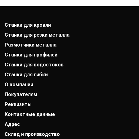
Станки для кровли
Станки для резки металла
Размотчики металла
Станки для профилей
Станки для водостоков
Станки для гибки
О компании
Покупателям
История компании
Дипломы и патенты
Реквизиты
Оплата
Выставки
Доставка
Заказчики
Контактные данные
АО «Райффайзенбанк»
Гарантии
Отзывы
г. Москва
Акции
Адрес
+7 (800) 333-41-10
Вакансии
Р/с: 40702810000000001118
Монтаж фальцевой кровли
info@mobiprof.ru
Контакты
К/с: 30101810200000000700
Склад и производство
Барнаул, улица Матросова, 9Б/3
Статьи
График работы: