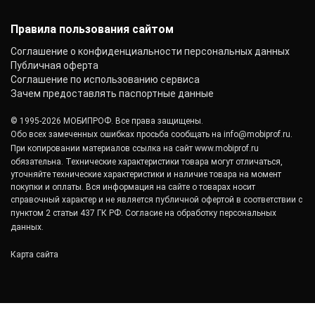
БИК: 044525700 ИНН: 7725850431
Новости
Пн.-Пт.: с 9:00 до 17:00
142103, г. Подольск, ул. Рощинская, д. 22
КПП: 775101001
ОКПО: 40276717
Правила пользования сайтом
Соглашение о конфиденциальности персональных данных
Публичная оферта
Соглашение по использованию сервиса
Зачем предоставлять паспортные данные
© 1995-2026 МОБИПРОФ. Все права защищены.
Обо всех замеченных ошибках просьба сообщать на
info@mobiprof.ru
.
При копировании материалов ссылка на сайт
www.mobiprof.ru
обязательна. Технические характеристики товара могут отличаться,
уточняйте технические характеристики и наличие товара на момент
покупки и оплаты. Вся информация на сайте о товарах носит
справочный характер и не является публичной офертой в соответствии с
пунктом 2 статьи 437 ГК РФ.
Согласие на обработку персональных
данных.
Карта сайта