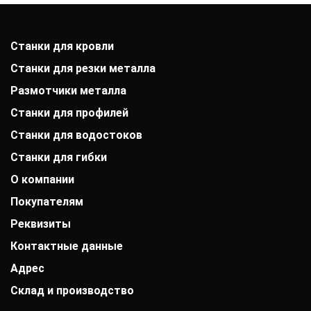
Станки для кровли
Станки для резки металла
Размотчики металла
Станки для профилей
Станки для водостоков
Станки для гибки
О компании
Покупателям
История компании
Дипломы и патенты
Реквизиты
Оплата
Выставки
Доставка
Заказчики
Контактные данные
АО «Райффайзенбанк»
Гарантии
Отзывы
г. Москва
Акции
Адрес
+7 (800) 333-41-10
Вакансии
Р/с: 40702810000000001118
Монтаж фальцевой кровли
info@mobiprof.ru
Контакты
К/с: 30101810200000000700
Склад и производство
Барнаул, улица Матросова, 9Б/3
Статьи
График работы:
БИК: 044525700 ИНН: 7725850431
Новости
Пн.-Пт.: с 9:00 до 17:00